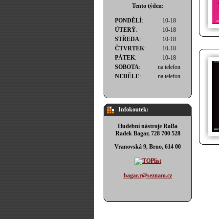
Tento týden:
PONDĚLÍ
:
10-18
ÚTERÝ
:
10-18
STŘEDA
:
10-18
ČTVRTEK
:
10-18
PÁTEK
:
10-18
SOBOTA
:
na telefon
NEDĚLE
:
na telefon
Infokoutek:
Hudební nástroje RaBa
Radek Bagar, 728 700 528
Vranovská 9, Brno, 614 00
bagar.r@seznam.cz