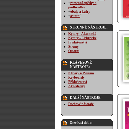
+
ramenní opěrky a
podbradky
+
obaly a kufry
+
ostatní
STRUNNÉ NÁSTROJE:
Kytary - Akustické
Kytary - Elektrické
Příslušenství
Struny
Ostatní
KLÁVESOVÉ
NÁSTROJE:
Klavíry a Pianina
Keyboardy
Příslušenství
Akordeony
DALŠÍ NÁSTROJE:
Dechové nástroje
Otevírací doba: