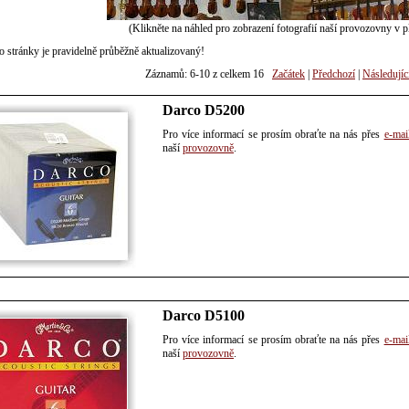
(Klikněte na náhled pro zobrazení fotografií naší provozovny v pl
o stránky je pravidelně průběžně aktualizovaný!
Záznamů: 6-10 z celkem 16
Začátek
|
Předchozí
|
Následujíc
Darco D5200
Pro více informací se prosím obraťte na nás přes
e-mai
naší
provozovně
.
Darco D5100
Pro více informací se prosím obraťte na nás přes
e-mai
naší
provozovně
.