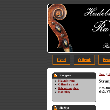
Úvod
O firmě
Pro
Úvod
/
St
Navigace:
Strun
Hlavní strana
O firmě a o mně
POZOR! T
Kde nás najdete
zboží. V
Kontakty
Služby: