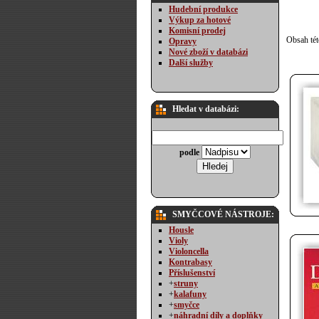
Hudební produkce
Výkup za hotové
Komisní prodej
Obsah tét
Opravy
Nové zboží v databázi
Další služby
Hledat v databázi:
podle
SMYČCOVÉ NÁSTROJE:
Housle
Violy
Violoncella
Kontrabasy
Příslušenství
+
struny
+
kalafuny
+
smyčce
+
náhradní díly a doplňky