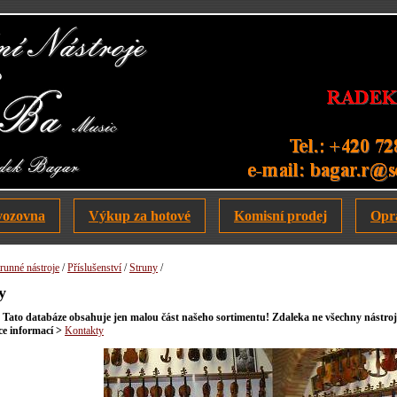
vozovna
Výkup za hotové
Komisní prodej
Opr
runné nástroje
/
Příslušenství
/
Struny
/
y
ato databáze obsahuje jen malou část našeho sortimentu! Zdaleka ne všechny nástroje
íce informací >
Kontakty