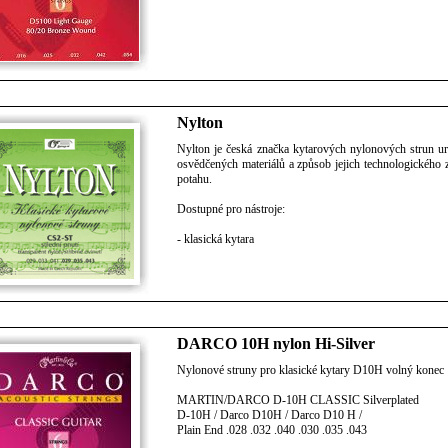
Nylton
Nylton je česká značka kytarových nylonových strun ur
osvědčených materiálů a způsob jejich technologického z
potahu.
Dostupné pro nástroje:
- klasická kytara
DARCO 10H nylon Hi-Silver
Nylonové struny pro klasické kytary D10H volný konec
MARTIN/DARCO D-10H CLASSIC Silverplated
D-10H / Darco D10H / Darco D10 H /
Plain End .028 .032 .040 .030 .035 .043