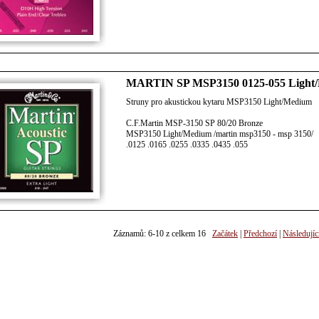
MARTIN SP MSP3150 0125-055 Light/
Struny pro akustickou kytaru MSP3150 Light/Medium
C.F.Martin MSP-3150 SP 80/20 Bronze
MSP3150 Light/Medium /martin msp3150 - msp 3150/
.0125 .0165 .0255 .0335 .0435 .055
Záznamů: 6-10 z celkem 16
Začátek
|
Předchozí
|
Následujíc