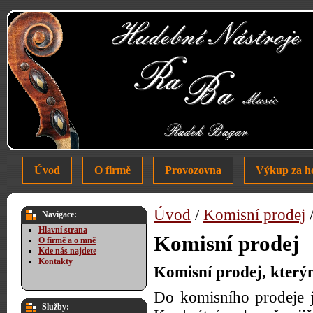
Úvod
O firmě
Provozovna
Výkup za h
Úvod
/
Komisní prodej
Navigace:
Hlavní strana
Komisní prodej
O firmě a o mně
Kde nás najdete
Kontakty
Komisní prodej, který
Do komisního prodeje j
Služby: