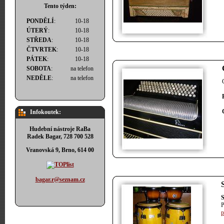
Tento týden:
PONDĚLÍ
:
10-18
ÚTERÝ
:
10-18
STŘEDA
:
10-18
ČTVRTEK
:
10-18
PÁTEK
:
10-18
SOBOTA
:
na telefon
NEDĚLE
:
na telefon
Infokoutek:
Hudební nástroje RaBa
Radek Bagar, 728 700 528
Vranovská 9, Brno, 614 00
bagar.r@seznam.cz
S
P
p