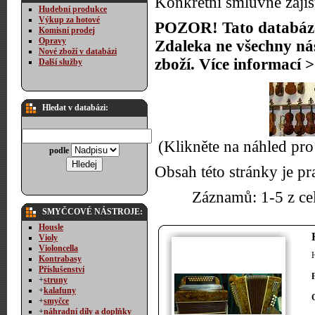
Konkrétní smluvně zaji
Hudební produkce
Výkup za hotové
POZOR! Tato databáze 
Komisní prodej
Opravy
Zdaleka ne všechny ná
Nové zboží v databázi
zboží. Více informací 
Další služby
Hledat v databázi:
(Klikněte na náhled pro
podle
Obsah této stránky je p
Záznamů: 1-5 z ce
SMYČCOVÉ NÁSTROJE:
Housle
Violy
Violoncella
Kontrabasy
Příslušenství
+
struny
+
kalafuny
+
smyčce
+
náhradní díly a doplňky