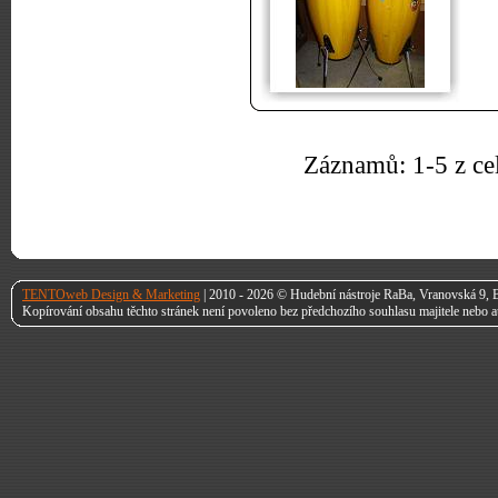
Záznamů: 1-5 z ce
TENTOweb Design & Marketing
| 2010 - 2026 © Hudební nástroje RaBa, Vranovská 9, B
Kopírování obsahu těchto stránek není povoleno bez předchozího souhlasu majitele nebo a