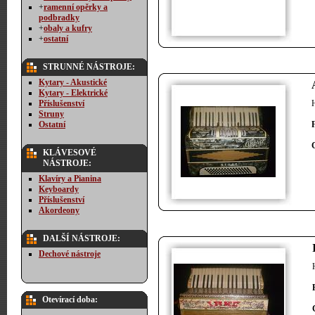
+
ramenní opěrky a
podbradky
+
obaly a kufry
+
ostatní
STRUNNÉ NÁSTROJE:
Kytary - Akustické
Kytary - Elektrické
Příslušenství
Struny
Ostatní
KLÁVESOVÉ
NÁSTROJE:
Klavíry a Pianina
Keyboardy
Příslušenství
Akordeony
DALŠÍ NÁSTROJE:
Dechové nástroje
Otevírací doba: