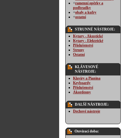
+
ramenní opěrky a
podbradky
+
obaly a kufry
+
ostatní
STRUNNÉ NÁSTROJE:
Kytary - Akustické
Kytary - Elektrické
Příslušenství
Struny
Ostatní
KLÁVESOVÉ
NÁSTROJE:
Klavíry a Pianina
Keyboardy
Příslušenství
Akordeony
DALŠÍ NÁSTROJE:
Dechové nástroje
Otevírací doba: