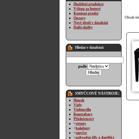
Hudební produkce
Výkup za hotové
Komisní prodej
Obsah tét
Opravy
Nové zboží v databázi
Další služby
Hledat v databázi:
podle
SMYČCOVÉ NÁSTROJE:
Housle
Violy
Violoncella
Kontrabasy
Příslušenství
+
struny
+
kalafuny
+
smyčce
+
náhradní díly a doplňky