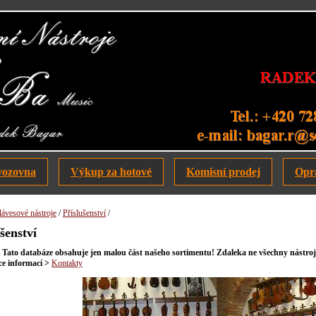
vozovna
Výkup za hotové
Komisní prodej
Opr
ávesové nástroje
/
Příslušenství
/
šenství
ato databáze obsahuje jen malou část našeho sortimentu! Zdaleka ne všechny nástroje
íce informací >
Kontakty