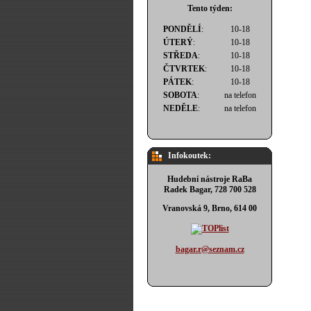
Tento týden:
PONDĚLÍ
:
10-18
ÚTERÝ
:
10-18
STŘEDA
:
10-18
ČTVRTEK
:
10-18
PÁTEK
:
10-18
SOBOTA
:
na telefon
NEDĚLE
:
na telefon
Infokoutek:
Hudební nástroje RaBa
Radek Bagar, 728 700 528
Vranovská 9, Brno, 614 00
bagar.r@seznam.cz