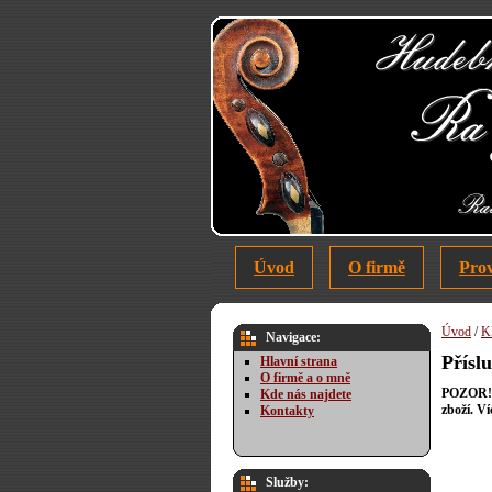
Úvod
O firmě
Pro
Úvod
/
Kl
Navigace:
Příslu
Hlavní strana
O firmě a o mně
POZOR! T
Kde nás najdete
zboží. V
Kontakty
Služby: