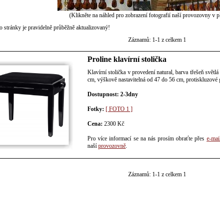
(Klikněte na náhled pro zobrazení fotografií naší provozovny v pl
o stránky je pravidelně průběžně aktualizovaný!
Záznamů: 1-1 z celkem 1
Proline klavírní stolička
Klavírní stolička v provedení natural, barva třešeň svě
cm, výškově nastavitelná od 47 do 56 cm, protiskluzové
Dostupnost: 2-3dny
Fotky:
[ FOTO 1 ]
Cena:
2300 Kč
Pro více informací se na nás prosím obraťte přes
e-mai
naší
provozovně
.
Záznamů: 1-1 z celkem 1