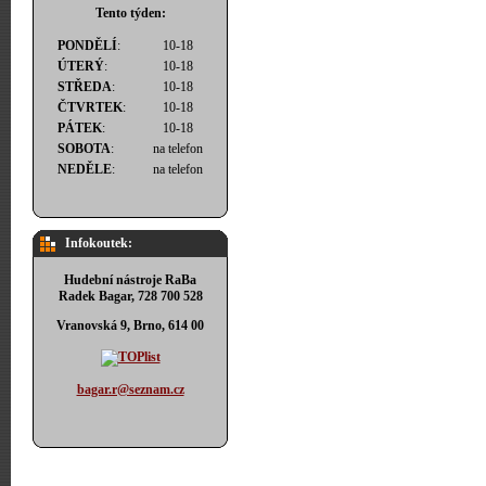
Tento týden:
PONDĚLÍ
:
10-18
ÚTERÝ
:
10-18
STŘEDA
:
10-18
ČTVRTEK
:
10-18
PÁTEK
:
10-18
SOBOTA
:
na telefon
NEDĚLE
:
na telefon
Infokoutek:
Hudební nástroje RaBa
Radek Bagar, 728 700 528
Vranovská 9, Brno, 614 00
bagar.r@seznam.cz