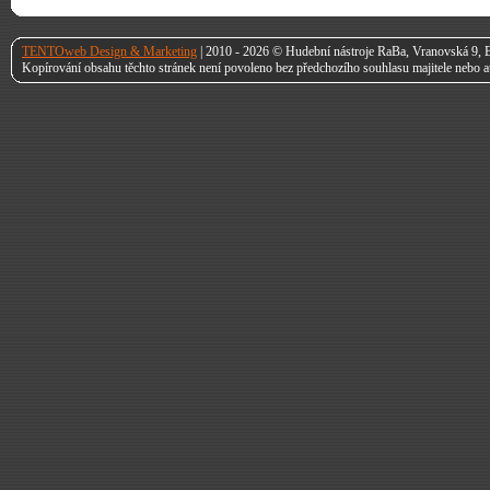
TENTOweb Design & Marketing
| 2010 - 2026 © Hudební nástroje RaBa, Vranovská 9, B
Kopírování obsahu těchto stránek není povoleno bez předchozího souhlasu majitele nebo a