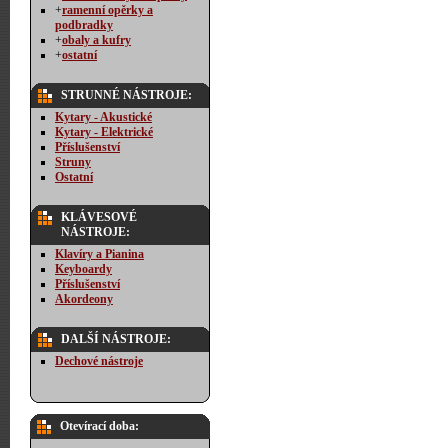
+
ramenní opěrky a
podbradky
+
obaly a kufry
+
ostatní
STRUNNÉ NÁSTROJE:
Kytary - Akustické
Kytary - Elektrické
Příslušenství
Struny
Ostatní
KLÁVESOVÉ
NÁSTROJE:
Klavíry a Pianina
Keyboardy
Příslušenství
Akordeony
DALŠÍ NÁSTROJE:
Dechové nástroje
Otevírací doba: