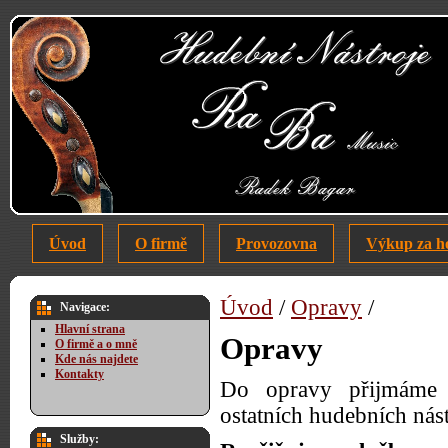
Úvod
O firmě
Provozovna
Výkup za h
Úvod
/
Opravy
/
Navigace:
Hlavní strana
Opravy
O firmě a o mně
Kde nás najdete
Kontakty
Do opravy přijmám
ostatních hudebních nás
Služby: