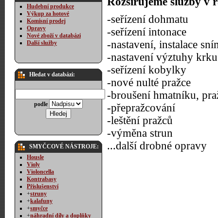
Rozšiřujeme služby v 
Hudební produkce
Výkup za hotové
-seřízení dohmatu
Komisní prodej
Opravy
-seřízení intonace
Nové zboží v databázi
-nastavení, instalace sn
Další služby
-nastavení výztuhy krku
-seřízení kobylky
Hledat v databázi:
-nové nulté pražce
-broušení hmatníku, pra
podle
-přepražcování
-leštění pražců
-výměna strun
...další drobné opravy
SMYČCOVÉ NÁSTROJE:
Housle
Violy
Violoncella
Kontrabasy
Příslušenství
+
struny
+
kalafuny
+
smyčce
+
náhradní díly a doplňky