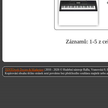
Záznamů: 1-5 z ce
TENTOweb Design & Marketing
| 2010 - 2026 © Hudební nástroje RaBa, Vranovská 9, B
Kopírování obsahu těchto stránek není povoleno bez předchozího souhlasu majitele nebo a