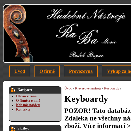
Úvod
O firmě
Provozovna
Výkup za h
Úvod
/
Klávesové nástroje
/
Keyboardy
/
Navigace:
Keyboardy
Hlavní strana
O firmě a o mně
Kde nás najdete
POZOR! Tato databáze 
Kontakty
Zdaleka ne všechny ná
zboží. Více informací 
Služby: