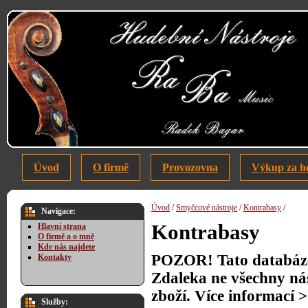
Úvod
O firmě
Provozovna
Výkup za h
Úvod
/
Smyčcové nástroje
/
Kontrabasy
/
Navigace:
Kontrabasy
Hlavní strana
O firmě a o mně
Kde nás najdete
POZOR! Tato databáze 
Kontakty
Zdaleka ne všechny ná
zboží. Více informací 
Služby: