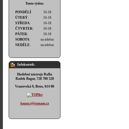
Tento týden:
PONDĚLÍ
:
10-18
ÚTERÝ
:
10-18
STŘEDA
:
10-18
ČTVRTEK
:
10-18
PÁTEK
:
10-18
SOBOTA
:
na telefon
NEDĚLE
:
na telefon
Infokoutek:
Hudební nástroje RaBa
Radek Bagar, 728 700 528
Vranovská 9, Brno, 614 00
bagar.r@seznam.cz