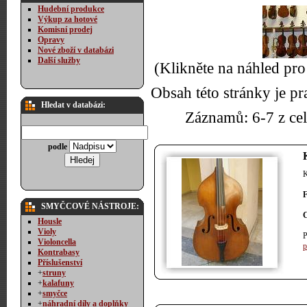
Hudební produkce
Výkup za hotové
Komisní prodej
Opravy
Nové zboží v databázi
Další služby
(Klikněte na náhled pro
Obsah této stránky je p
Hledat v databázi:
Záznamů: 6-7 z c
podle
K
SMYČCOVÉ NÁSTROJE:
Housle
Violy
P
Violoncella
p
Kontrabasy
Příslušenství
+
struny
+
kalafuny
+
smyčce
+
náhradní díly a doplňky