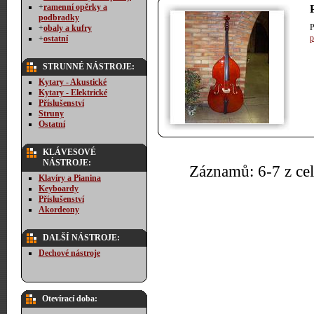
+
ramenní opěrky a
podbradky
P
+
obaly a kufry
p
+
ostatní
STRUNNÉ NÁSTROJE:
Kytary - Akustické
Kytary - Elektrické
Příslušenství
Struny
Ostatní
KLÁVESOVÉ
NÁSTROJE:
Záznamů: 6-7 z c
Klavíry a Pianina
Keyboardy
Příslušenství
Akordeony
DALŠÍ NÁSTROJE:
Dechové nástroje
Otevírací doba: