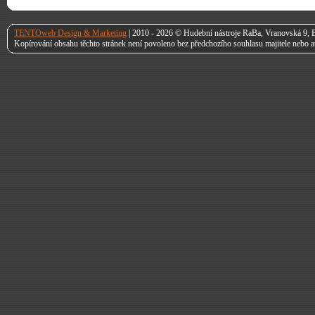
TENTOweb Design & Marketing
| 2010 - 2026 © Hudební nástroje RaBa, Vranovská 9, B
Kopírování obsahu těchto stránek není povoleno bez předchozího souhlasu majitele nebo a